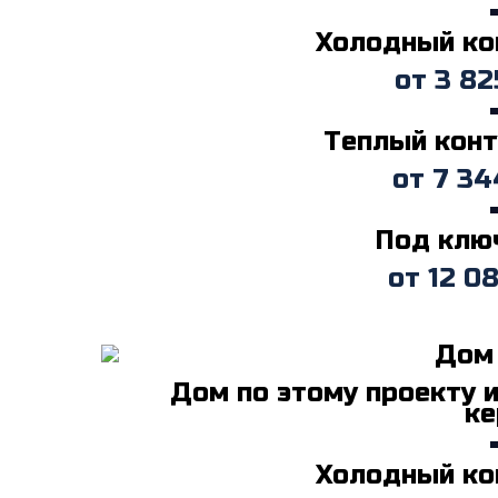
Холодный кон
от
3 82
Теплый конту
от
7 34
Под ключ
от
12 0
Дом по этому проекту 
ке
Холодный кон