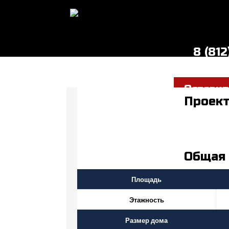
8 (81
Оставит
Проект
Общая
Площадь
Этажность
Размер дома