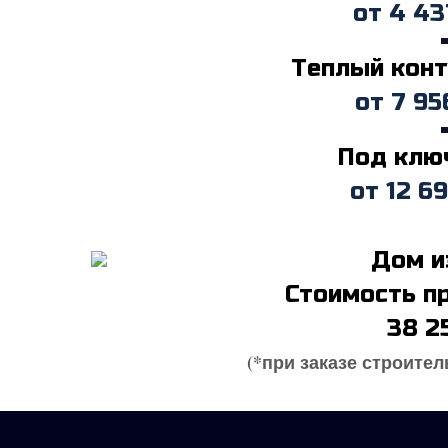
от
4 43
Теплый конту
от
7 95
Под ключ
от
12 6
Стоимость пр
38 2
(*при заказе строител