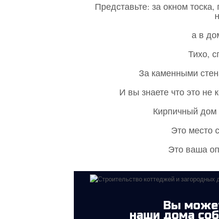
Представьте: за окном тоска, 
н
а в до
Тихо, с
За каменными стен
И вы знаете что это не 
Кирпичный дом 
Это место 
Это ваша оп
Вы може
наши дома соб