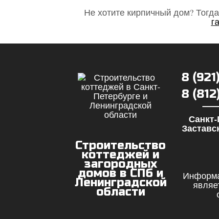
Не хотите кирпичный дом? Тогд
г
8 (921
8 (81
Санкт-
Заставск
Строительство
коттеджей и
загородных
домов в СПб и
Информа
Ленинградской
являе
области