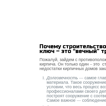
Звоните
8 (9
Почему строительство
ключ – это “вечный” т
Пожалуй, зайдем с противополож
кирпича. Он только один – это с
недостатки кирпичных домов зак
Долговечность
— самое глав
материала. Такое сооружение
условии, что весь процесс в
профессионалами своего дел
построят сооружение с соотв
Самое важное — соблюдение 