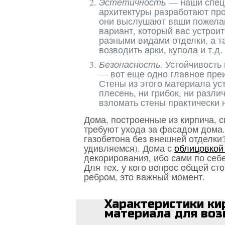
Эстетичность
— наши специ
архитектуры разработают пр
они выслушают ваши пожелан
вариант, который вас устроит
разными видами отделки, а т
возводить арки, купола и т.д.
Безопасность
. Устойчивост
— вот еще одно главное пре
Стены из этого материала ус
плесень, ни грибок, ни разл
взломать стены практически 
Дома, построенные из кирпича, 
требуют ухода за фасадом дома.
газобетона без внешней отделки
удивляемся). Дома с
облицовкой
декорирования, ибо сами по себ
Для тех, у кого вопрос общей ст
ребром, это важный момент.
Характеристики ки
материала для воз