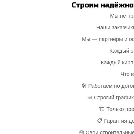
Строим надёжно.
Мы не пр
Наши заказчик
Мы — партнёры и ос
Каждый э
Каждый кирп
Что 
🛠 Работаем по дог
📅 Строгий график
🏗 Только пр
📋 Гарантия до
🧰 Свои строительны