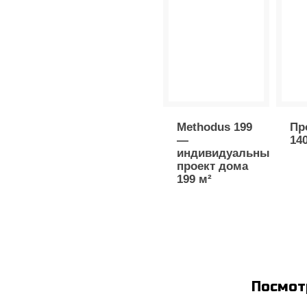
Methodus 199
Пр
—
14
индивидуальный
проект дома
199 м²
пок
У на
где собраны проекты загор
Посмот