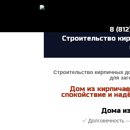
8 (81
Строительство ки
Оставит
Строительство кирпичных до
для заг
Дом из кирпича🏡
спокойствие и над
Дома из
✅ Долговечность —