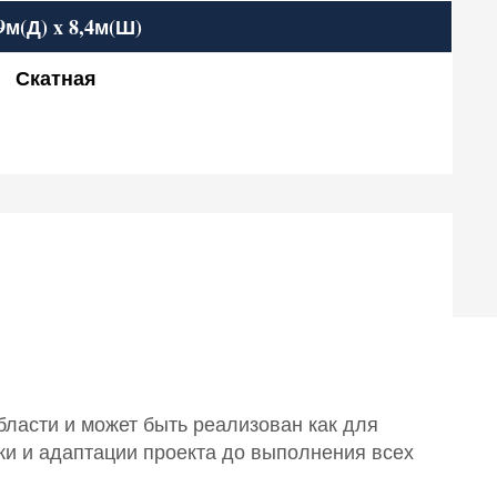
9м(Д) x 8,4м(Ш)
Скатная
бласти и может быть реализован как для
ки и адаптации проекта до выполнения всех