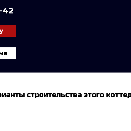
9-42
у
ма
рианты строительства этого котте