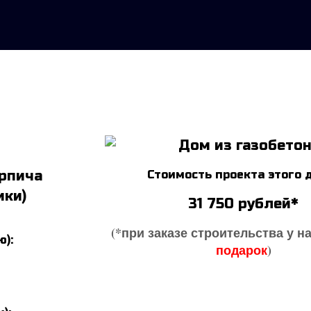
ирпича
Стоимость проекта этого 
ики)
31 750
рублей*
(*при заказе строительства у н
):
подарок
)