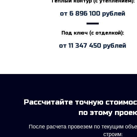
Теплый контур (с утеплением):
от
6 896 100
рублей
Под ключ (с отделкой):
от
11 347 450
рублей
Рассчитайте точную стоимо
по этому проек
После расчета провезем по текущим объ
строим: