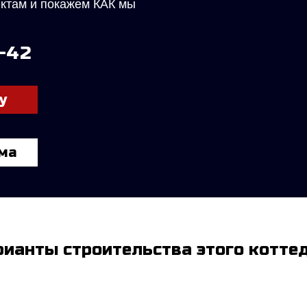
ектам и покажем КАК мы
9-42
у
ма
рианты строительства этого котте