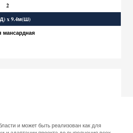
2
Д) x 9.4м(Ш)
я мансардная
бласти и может быть реализован как для
ки и адаптации проекта до выполнения всех