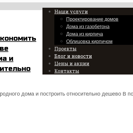
Наши услуги
Проектирование домов
Дома из газобетона
Дома из кирпича
экономить
Облицовка кирпичом
ве
Проекты
Блог и новости
ма и
Цены и акции
сительно
Контакты
ородного дома и построить относительно дешево В п