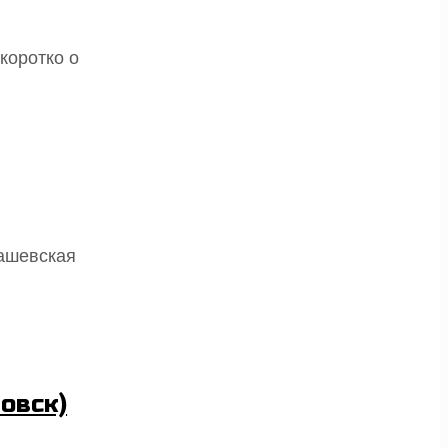
коротко о
ашевская
овск)