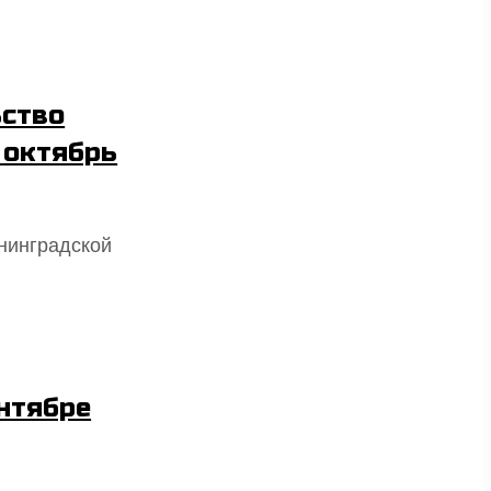
ьство
 октябрь
енинградской
ентябре