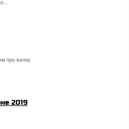
ько…
ем про валку
не 2019