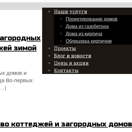
Наши услуги
Проектирование домов
Дома из газобетона
Дома из кирпича
загородных
Облицовка кирпичом
жей зимой
Проекты
Блог и новости
Цены и акции
Контакты
ых домов и
да Во-первых:
…]
тво коттеджей и загородных домов